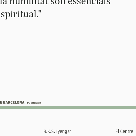
i la humilitat són essencials
spiritual."
B.K.S. Iyengar
El Centre