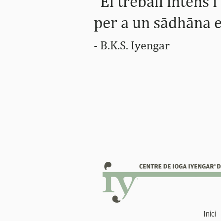
"El treball intens 
per a un sādhāna e
- B.K.S. Iye
n
gar
Inici