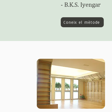
-
B.K.S. Iyen
g
ar
Coneix el mètode