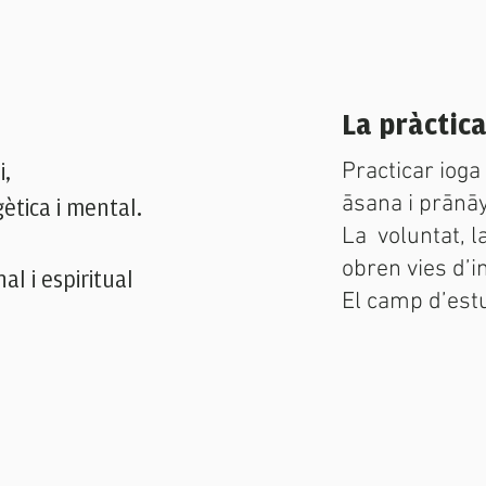
La pràctic
i,
Practicar ioga
āsana i prānāy
ètica i mental.
La voluntat, la
obren vies d’i
al i espiritual
El camp d’estu