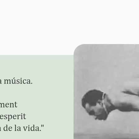
a música.
 ment
’esperit
a de
la vida."