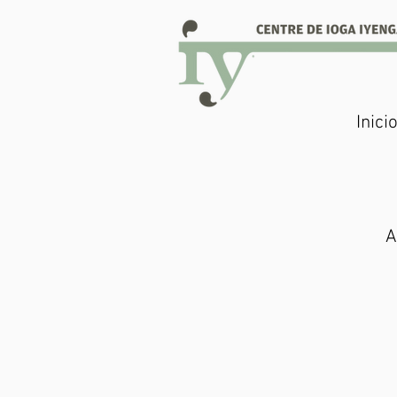
Inici
A