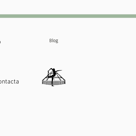
Blog
o
ontacta