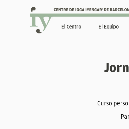
El Centro
El Equipo
Jorn
Curso person
P
a