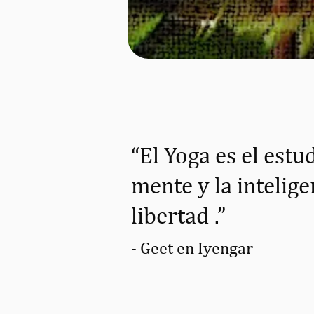
“El Yoga es el estu
mente y la intelig
libertad
.”
- G
eet
en Iyeng
ar