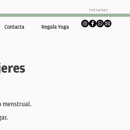
Intranet
Contacta
Regala Yoga
jeres
o menstrual.
gar.